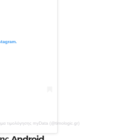
stagram.
μα τιμολόγησης myData (@timologic.gr)
ης Android