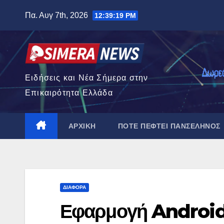
Μετάβαση
Πα. Αυγ 7th, 2026
12:39:20 PM
στο
περιεχόμενο
Ειδήσεις και Νέα Σήμερα στην
Επικαιρότητα Ελλάδα
ΑΡΧΙΚΉ
ΠΌΤΕ ΠΈΦΤΕΙ ΠΑΝΣΈΛΗΝΟΣ
ΔΙΆΦΟΡΑ
Εφαρμογή Android