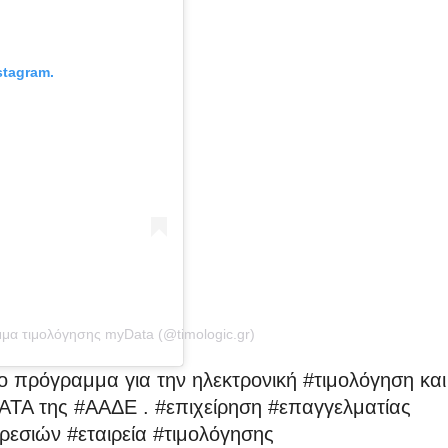
stagram.
μα τιμολόγησης myData (@timologic.gr)
το πρόγραμμα για την ηλεκτρονική #τιμολόγηση και
DATA της #ΑΑΔΕ . #επιχείρηση #επαγγελματίας
εσιών #εταιρεία #τιμολόγησης