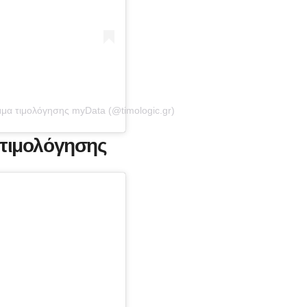
μα τιμολόγησης myData (@timologic.gr)
τιμολόγησης