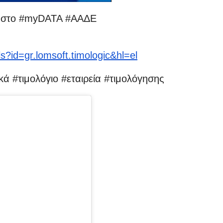
η στο #myDATA #ΑΑΔΕ
ls?id=gr.lomsoft.timologic&hl=el
ά #τιμολόγιο #εταιρεία #τιμολόγησης