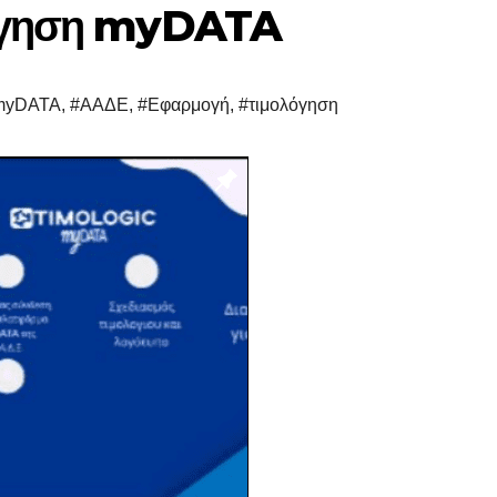
λόγηση myDATA
myDATA
,
#ΑΑΔΕ
,
#Εφαρμογή
,
#τιμολόγηση