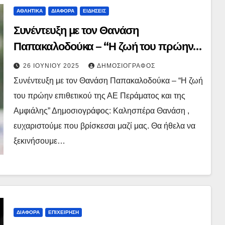
ΑΘΛΗΤΙΚΆ
ΔΙΆΦΟΡΑ
ΕΙΔΉΣΕΙΣ
Συνέντευξη με τον Θανάση
Παπακαλοδούκα – “Η ζωή του πρώην
επιθετικού της ΑΕ Περάματος και της
26 ΙΟΥΝΊΟΥ 2025
ΔΗΜΟΣΙΟΓΡΆΦΟΣ
Αμφιάλης”
Συνέντευξη με τον Θανάση Παπακαλοδούκα – “Η ζωή
του πρώην επιθετικού της ΑΕ Περάματος και της
Αμφιάλης” Δημοσιογράφος: Καλησπέρα Θανάση ,
ευχαριστούμε που βρίσκεσαι μαζί μας. Θα ήθελα να
ξεκινήσουμε…
ΔΙΆΦΟΡΑ
ΕΠΙΧΕΊΡΗΣΗ