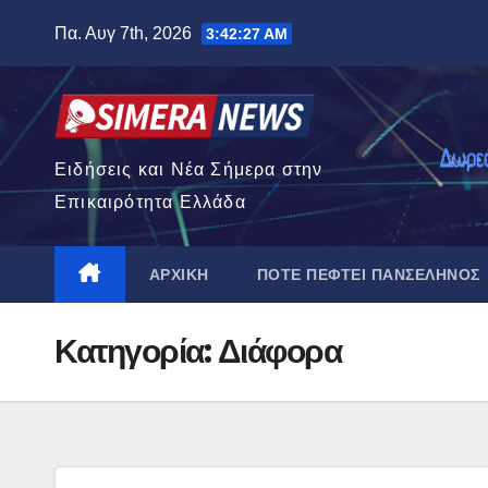
Μετάβαση
Πα. Αυγ 7th, 2026
3:42:28 AM
στο
περιεχόμενο
Ειδήσεις και Νέα Σήμερα στην
Επικαιρότητα Ελλάδα
ΑΡΧΙΚΉ
ΠΌΤΕ ΠΈΦΤΕΙ ΠΑΝΣΈΛΗΝΟΣ
Κατηγορία:
Διάφορα