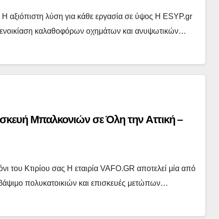
Η αξιόπιστη λύση για κάθε εργασία σε ύψος Η ESYP.gr
στην ενοικίαση καλαθοφόρων οχημάτων και ανυψωτικών…
σκευή Μπαλκονιών σε Όλη την Αττική –
όνι του Κτιρίου σας Η εταιρία VAFO.GR αποτελεί μία από
κό βάψιμο πολυκατοικιών και επισκευές μετώπων…