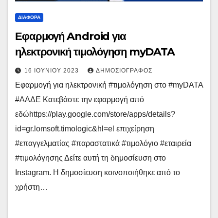
ΔΙΆΦΟΡΑ
Εφαρμογή Android για
ηλεκτρονική τιμολόγηση myDATA
16 ΙΟΥΝΊΟΥ 2023
ΔΗΜΟΣΙΟΓΡΆΦΟΣ
Εφαρμογή για ηλεκτρονική #τιμολόγηση στο #myDATA
#ΑΑΔΕ Κατεβάστε την εφαρμογή από
εδώhttps://play.google.com/store/apps/details?
id=gr.lomsoft.timologic&hl=el επιχείρηση
#επαγγελματίας #παραστατικά #τιμολόγιο #εταιρεία
#τιμολόγησης Δείτε αυτή τη δημοσίευση στο
Instagram. Η δημοσίευση κοινοποιήθηκε από το
χρήστη…