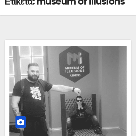
Ετικέτα:
museum of illusions