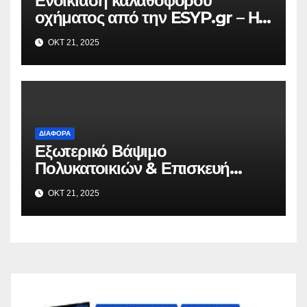
Ενοικίαση καλαθοφόρου
οχήματος από την ESYP.gr – Η
αξιόπιστη λύση για κάθε εργασία
ΟΚΤ 21, 2025
σε ύψος
ΔΙΆΦΟΡΑ
Εξωτερικό Βάψιμο
Πολυκατοικιών & Επισκευή
Μπαλκονιών σε Όλη την Αττική –
ΟΚΤ 21, 2025
VAFO.GR