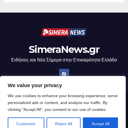
SimeraNews.gr
Ειδήσεις και Νέα Σήμερα στην Επικαιρότητα Ελλάδα
We value your privacy
We use cookies to enhance your browsing experience, serve
Δημιουργήθηκε από το digital2000 με την Υποστήριξη του WordPress
|
personalized ads or content, and analyze our traffic. By
Θέμα: Newsup από
Themeansar
.
clicking "Accept All", you consent to our use of cookies.
Home
Customize
Reject All
Accept All