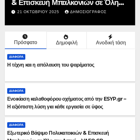
& Επισκευή Μπαλκονιών σε Όλη
την Αττική – VAFO.GR
21 ΟΚΤΩΒΡΊΟΥ 2025
ΔΗΜΟΣΙΟΓΡΆΦΟΣ
Πρόσφατο
Δημοφιλή
Ανοδική τάση
ΔΙΆΦΟΡΑ
Η τέχνη και η απόλαυση του ψαρέματος
ΔΙΆΦΟΡΑ
Ενοικίαση καλαθοφόρου οχήματος από την ESYP.gr –
Η αξιόπιστη λύση για κάθε εργασία σε ύψος
ΔΙΆΦΟΡΑ
Εξωτερικό Βάψιμο Πολυκατοικιών & Επισκευή