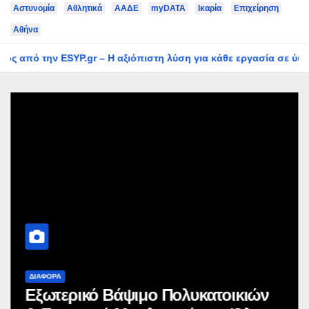
Αστυνομία
Αθλητικά
ΑΑΔΕ
myDATA
Ικαρία
Eπιχείρηση
Αθήνα
 Η αξιόπιστη λύση για κάθε εργασία σε ύψος
Εξωτερικό Β
ΔΙΆΦΟΡΑ
Εξωτερικό Βάψιμο Πολυκατοικιών