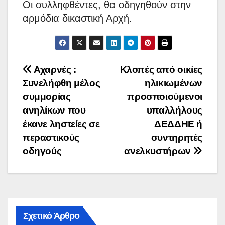
Οι συλληφθέντες, θα οδηγηθούν στην
αρμόδια δικαστική Αρχή.
Πλοήγηση
Αχαρνές :
Κλοπές από οικίες
Συνελήφθη μέλος
ηλικιωμένων
άρθρων
συμμορίας
προσποιούμενοι
ανηλίκων που
υπαλλήλους
έκανε ληστείες σε
ΔΕΔΔΗΕ ή
περαστικούς
συντηρητές
οδηγούς
ανελκυστήρων
Σχετικό Άρθρο