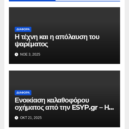
ΔΙΆΦΟΡΑ
Η τέχνη και η απόλαυση του
ψαρέματος
ΝΟΈ 3, 2025
ΔΙΆΦΟΡΑ
Ενοικίαση καλαθοφόρου
οχήματος από την ESYP.gr – Η
αξιόπιστη λύση για κάθε εργασία
ΟΚΤ 21, 2025
σε ύψος