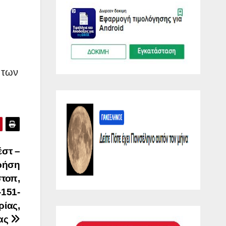
 των
έστ –
ρήση
στοπ,
-151-
ρίας,
ίας