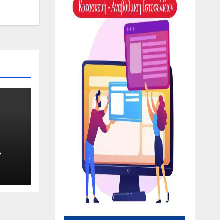
λη
O.GR