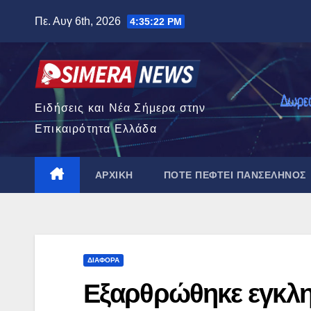
Μετάβαση
Πε. Αυγ 6th, 2026
4:35:24 PM
στο
περιεχόμενο
Ειδήσεις και Νέα Σήμερα στην
Επικαιρότητα Ελλάδα
ΑΡΧΙΚΉ
ΠΌΤΕ ΠΈΦΤΕΙ ΠΑΝΣΈΛΗΝΟΣ
ΔΙΆΦΟΡΑ
Εξαρθρώθηκε εγκλ