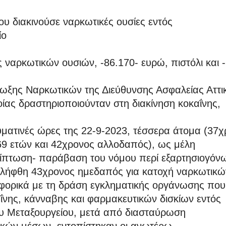
 διακινούσε ναρκωτικές ουσίες εντός
ίο
ναρκωτικών ουσιών, -86.170- ευρώ, πιστόλι και -
ωξης Ναρκωτικών της Διεύθυνσης Ασφαλείας Αττι
ίας δραστηριοποιούνταν στη διακίνηση κοκαΐνης,
ματινές ώρες της 22-9-2023, τέσσερα άτομα (37χ
69 ετών και 42χρονος αλλοδαπός), ως μέλη
ρίπτωση- παράβαση του νόμου περί εξαρτησιογόν
ελήφθη 43χρονος ημεδαπός για κατοχή ναρκωτικώ
φορικά με τη δράση εγκληματικής οργάνωσης που
ΐνης, κάνναβης και φαρμακευτικών δισκίων εντός
ου Μεταξουργείου, μετά από διασταύρωση