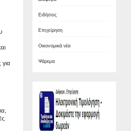
Ειδήσεις
Επιχείρηση
υ
Οικονομικά νέα
αι
Ψάρεμα
 για
ια,
ές