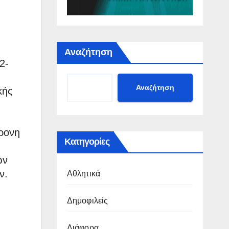
Αναζήτηση
2-
Αναζήτηση
κής
ρονη
Κατηγορίες
ων
ν.
Αθλητικά
Δημοφιλείς
Διάφορα