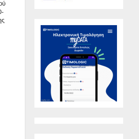
ού
0-
ης