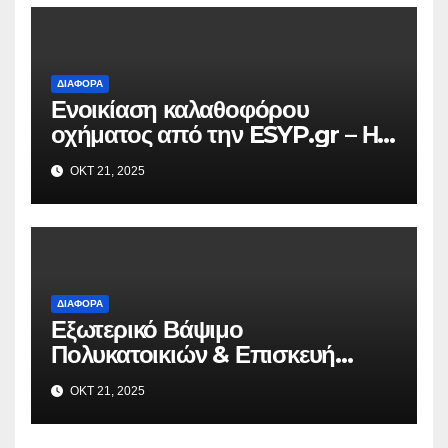
ΔΙΆΦΟΡΑ
Ενοικίαση καλαθοφόρου
οχήματος από την ESYP.gr – Η
αξιόπιστη λύση για κάθε εργασία
ΟΚΤ 21, 2025
σε ύψος
ΔΙΆΦΟΡΑ
Εξωτερικό Βάψιμο
Πολυκατοικιών & Επισκευή
Μπαλκονιών σε Όλη την Αττική –
ΟΚΤ 21, 2025
VAFO.GR