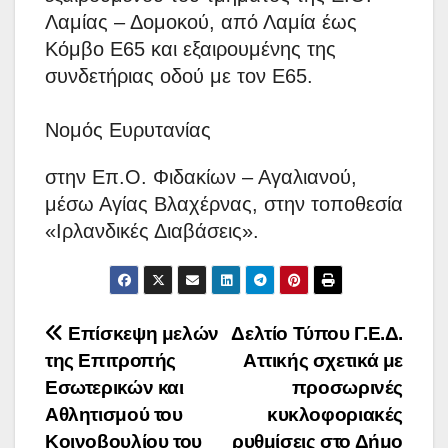
Λαμίας – Δομοκού, από Λαμία έως
Κόμβο Ε65 και εξαιρουμένης της
συνδετήριας οδού με τον Ε65.
Νομός Ευρυτανίας
στην Επ.Ο. Φιδακίων – Αγαλιανού,
μέσω Αγίας Βλαχέρνας, στην τοποθεσία
«Ιρλανδικές Διαβάσεις».
Πλοήγηση
Επίσκεψη μελών
Δελτίο Τύπου Γ.Ε.Δ.
της Επιτροπής
Αττικής σχετικά με
άρθρων
Εσωτερικών και
προσωρινές
Αθλητισμού του
κυκλοφοριακές
Κοινοβουλίου του
ρυθμίσεις στο Δήμο