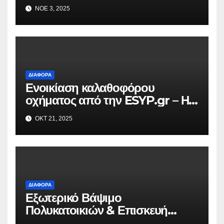
ΝΟΈ 3, 2025
ΔΙΆΦΟΡΑ
Ενοικίαση καλαθοφόρου
οχήματος από την ESYP.gr – Η
αξιόπιστη λύση για κάθε εργασία
ΟΚΤ 21, 2025
σε ύψος
ΔΙΆΦΟΡΑ
Εξωτερικό Βάψιμο
Πολυκατοικιών & Επισκευή
Μπαλκονιών σε Όλη την Αττική –