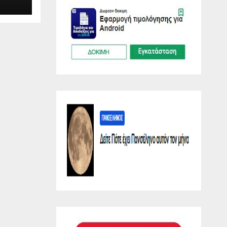
λη
O.GR