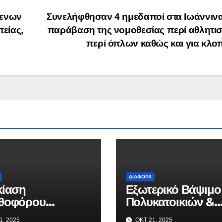
μενων
Συνελήφθησαν 4 ημεδαποί στα Ιωάννινα
είας,
παράβαση της νομοθεσίας περί αθλητι
περί όπλων καθώς και για κλ
ΔΙΆΦΟΡΑ
κίαση
Εξωτερικό Βάψιμο
θοφόρου
Πολυκατοικιών &
ατος από την
Επισκευή
1, 2025
ΟΚΤ 21, 2025