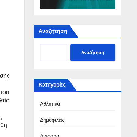
Αναζήτηση
Αναζήτηση
νσης
Κατηγορίες
 του
λτίο
Αθλητικά
,
Δημοφιλείς
φθη
Διάφορα