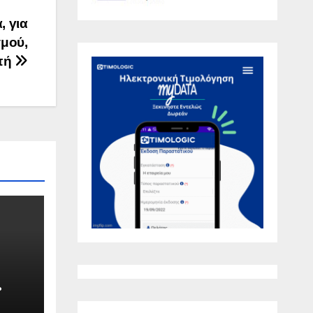
, για
σμού,
οπή