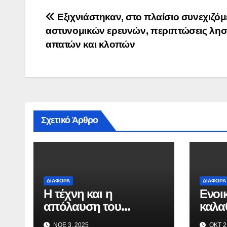
Πλοήγηση
Εξιχνιάστηκαν, στο πλαίσιο συνεχιζό
αστυνομικών ερευνών, περιπτώσεις ληστ
άρθρων
απατών και κλοπών
Σχετικό Άρθρο
ΔΙΆΦΟΡΑ
ΔΙΆΦΟΡΑ
Η τέχνη και η
Ενοι
απόλαυση του
καλα
ψαρέματος
οχήμ
ΝΟΈ 3, 2025
ΟΚΤ 2