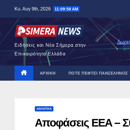
Μετάβαση
Κυ. Αυγ 9th, 2026
11:09:59 AM
στο
περιεχόμενο
Ειδήσεις και Νέα Σήμερα στην
Επικαιρότητα Ελλάδα
ΑΡΧΙΚΉ
ΠΌΤΕ ΠΈΦΤΕΙ ΠΑΝΣΈΛΗΝΟΣ
ΑΘΛΗΤΙΚΆ
Αποφάσεις ΕΕΑ – Σ