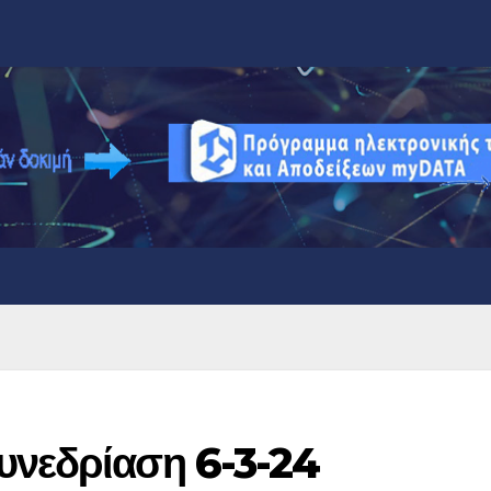
υνεδρίαση 6-3-24