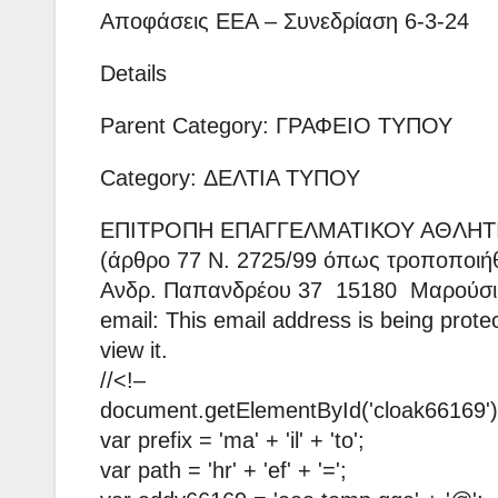
Αποφάσεις ΕΕΑ – Συνεδρίαση 6-3-24
Details
Parent Category: ΓΡΑΦΕΙΟ ΤΥΠΟΥ
Category: ΔΕΛΤΙΑ ΤΥΠΟΥ
ΕΠΙΤΡΟΠΗ ΕΠΑΓΓΕΛΜΑΤΙΚΟΥ ΑΘΛΗ
(άρθρο 77 Ν. 2725/99 όπως τροποποιήθη
Ανδρ. Παπανδρέου 37 15180 Μαρούσι
email: This email address is being prot
view it.
//<!–
document.getElementById('cloak66169').
var prefix = 'ma' + 'il' + 'to';
var path = 'hr' + 'ef' + '=';