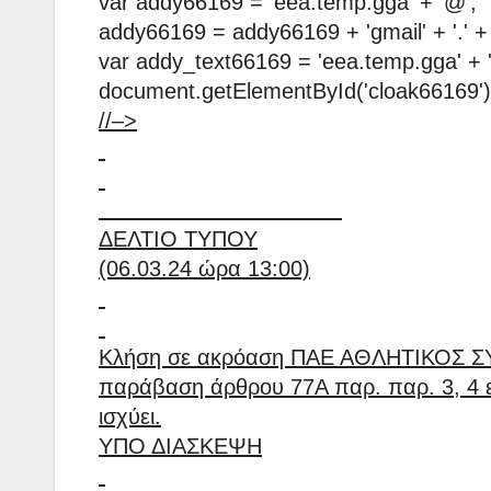
var addy66169 = 'eea.temp.gga' + '@';
addy66169 = addy66169 + 'gmail' + '.' +
var addy_text66169 = 'eea.temp.gga' + '@'
document.getElementById('cloak66169')
//–>
ΔΕΛΤΙΟ ΤΥΠΟΥ
(06.03.24 ώρα 13:00)
Κλήση σε ακρόαση ΠΑΕ ΑΘΛΗΤΙΚΟΣ 
παράβαση άρθρου 77Α παρ. παρ. 3, 4 ε
ισχύει.
ΥΠΟ ΔΙΑΣΚΕΨΗ