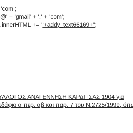
 'com';
 + 'gmail' + '.' + 'com';
.innerHTML += '
‘+addy_text66169+”;
ΣΥΛΛΟΓΟΣ ΑΝΑΓΕΝΝΗΣΗ ΚΑΡΔΙΤΣΑΣ 1904 για
δάφιο α περ. αβ και παρ. 7 του Ν.2725/1999, όπ