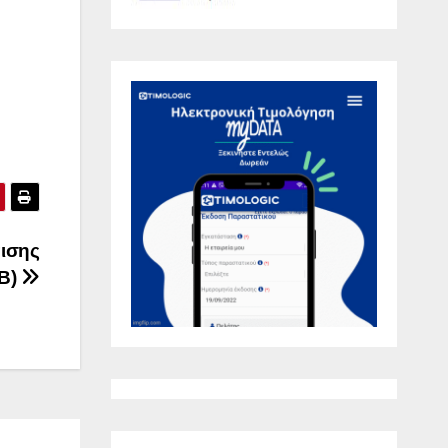
ισης
ΑΒ)