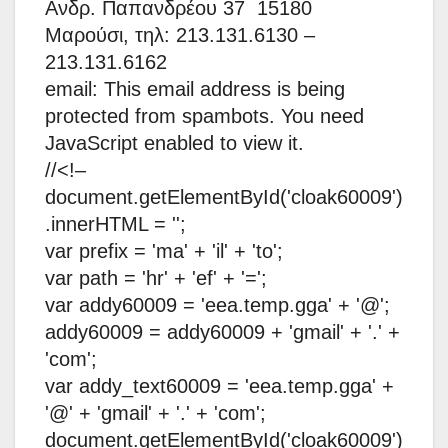
Ανδρ. Παπανδρέου 37 15180
Μαρούσι, τηλ: 213.131.6130 –
213.131.6162
email: This email address is being
protected from spambots. You need
JavaScript enabled to view it.
//<!–
document.getElementById('cloak60009')
.innerHTML = '';
var prefix = 'ma' + 'il' + 'to';
var path = 'hr' + 'ef' + '=';
var addy60009 = 'eea.temp.gga' + '@';
addy60009 = addy60009 + 'gmail' + '.' +
'com';
var addy_text60009 = 'eea.temp.gga' +
'@' + 'gmail' + '.' + 'com';
document.getElementById('cloak60009')