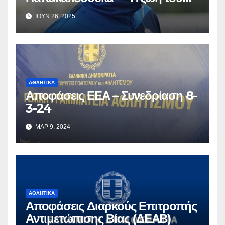
πρώην επιθετικού της ΑΕ
ΙΟΎΝ 26, 2025
Περάματος και της Αμφιάλης”
ΑΘΛΗΤΙΚΆ
Αποφάσεις ΕΕΑ – Συνεδρίαση 8-
3-24
ΜΑΡ 9, 2024
ΑΘΛΗΤΙΚΆ
Αποφάσεις Διαρκούς Επιτροπής
Αντιμετώπισης Βίας (ΔΕΑΒ)