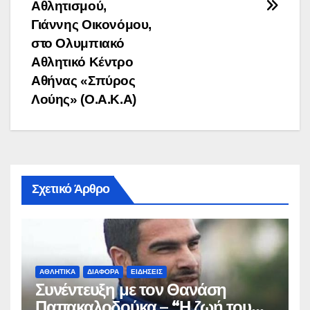
άρθρων
Αθλητισμού,
Γιάννης Οικονόμου,
στο Ολυμπιακό
Αθλητικό Κέντρο
Αθήνας «Σπύρος
Λούης» (Ο.Α.Κ.Α)
Σχετικό Άρθρο
ΑΘΛΗΤΙΚΆ
ΔΙΆΦΟΡΑ
ΕΙΔΉΣΕΙΣ
Συνέντευξη με τον Θανάση
Παπακαλοδούκα – “Η ζωή του