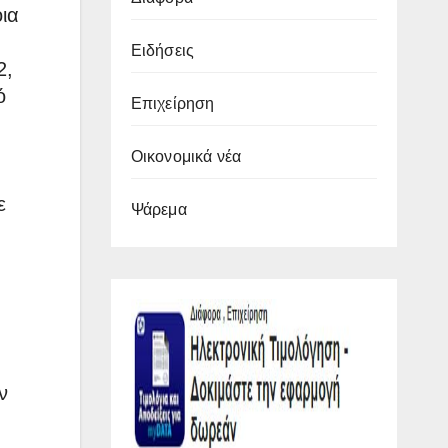
οια
Ειδήσεις
2,
ό
Επιχείρηση
Οικονομικά νέα
ε
Ψάρεμα
ν