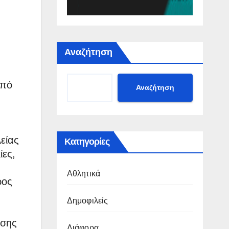
Αναζήτηση
από
Αναζήτηση
είας
Κατηγορίες
ίες,
Αθλητικά
ρος
Δημοφιλείς
ωσης
Διάφορα