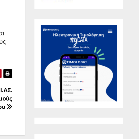
αι
υς
Ι.ΑΣ.
σμούς
ίου