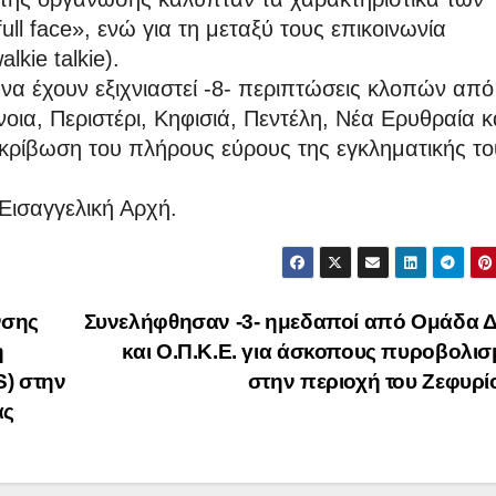
l face», ενώ για τη μεταξύ τους επικοινωνία
kie talkie).
υνα έχουν εξιχνιαστεί -8- περιπτώσεις κλοπών από
νοια, Περιστέρι, Κηφισιά, Πεντέλη, Νέα Ερυθραία κ
κρίβωση του πλήρους εύρους της εγκληματικής το
Εισαγγελική Αρχή.
νσης
Συνελήφθησαν -3- ημεδαποί από Ομάδα Δ
η
και Ο.Π.Κ.Ε. για άσκοπους πυροβολι
) στην
στην περιοχή του Ζεφυρ
ας