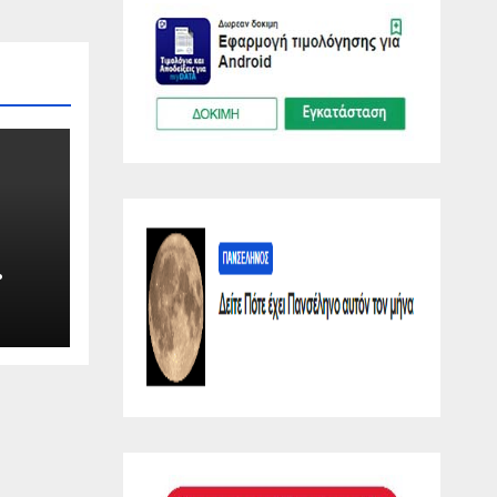
λη
O.GR