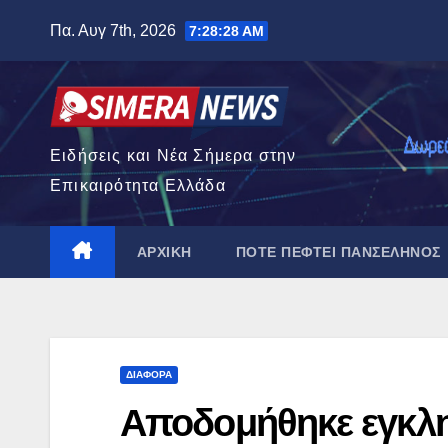
Μετάβαση
Πα. Αυγ 7th, 2026
7:28:29 AM
στο
περιεχόμενο
Ειδήσεις και Νέα Σήμερα στην
Επικαιρότητα Ελλάδα
ΑΡΧΙΚΉ
ΠΌΤΕ ΠΈΦΤΕΙ ΠΑΝΣΈΛΗΝΟΣ
ΔΙΆΦΟΡΑ
Αποδομήθηκε εγκλη