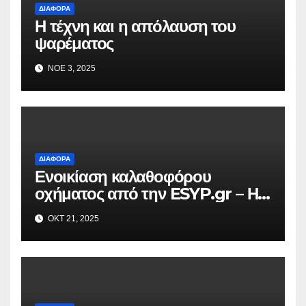
ΔΙΆΦΟΡΑ
Η τέχνη και η απόλαυση του
ψαρέματος
ΝΟΈ 3, 2025
ΔΙΆΦΟΡΑ
Ενοικίαση καλαθοφόρου
οχήματος από την ESYP.gr – Η
αξιόπιστη λύση για κάθε εργασία
ΟΚΤ 21, 2025
σε ύψος