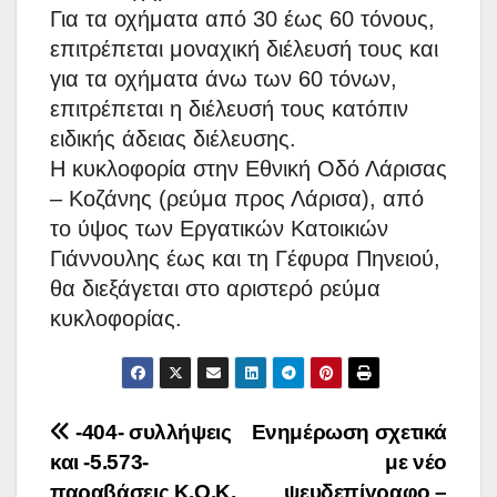
Για τα οχήματα από 30 έως 60 τόνους,
επιτρέπεται μοναχική διέλευσή τους και
για τα οχήματα άνω των 60 τόνων,
επιτρέπεται η διέλευσή τους κατόπιν
ειδικής άδειας διέλευσης.
Η κυκλοφορία στην Εθνική Οδό Λάρισας
– Κοζάνης (ρεύμα προς Λάρισα), από
το ύψος των Εργατικών Κατοικιών
Γιάννουλης έως και τη Γέφυρα Πηνειού,
θα διεξάγεται στο αριστερό ρεύμα
κυκλοφορίας.
Πλοήγηση
-404- συλλήψεις
Ενημέρωση σχετικά
και -5.573-
με νέο
άρθρων
παραβάσεις Κ.Ο.Κ.
ψευδεπίγραφο –