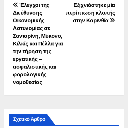
Πλοήγηση
Έλεγχοι της
Εξιχνιάστηκε μία
Διεύθυνσης
περίπτωση κλοπής
άρθρων
Οικονομικής
στην Κορινθία
Αστυνομίας σε
Σαντορίνη, Μύκονο,
Κιλκίς και Πέλλα για
την τήρηση της
εργατικής –
ασφαλιστικής και
φορολογικής
νομοθεσίας
Σχετικό Άρθρο