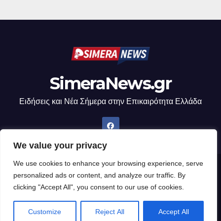
SimeraNews.gr
Ειδήσεις και Νέα Σήμερα στην Επικαιρότητα Ελλάδα
We value your privacy
We use cookies to enhance your browsing experience, serve
Δημιουργήθηκε από το digital2000 με την Υποστήριξη του WordPress
|
personalized ads or content, and analyze our traffic. By
Θέμα: Newsup από
Themeansar
.
clicking "Accept All", you consent to our use of cookies.
Home
Customize
Reject All
Accept All