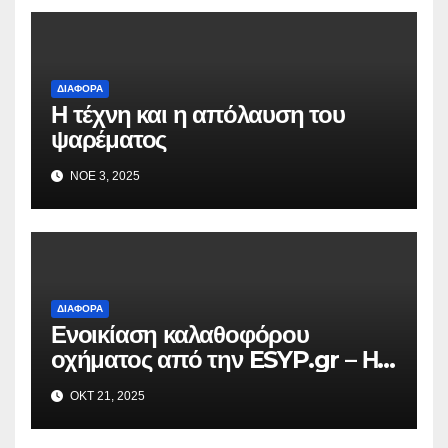
ΔΙΆΦΟΡΑ
Η τέχνη και η απόλαυση του
ψαρέματος
ΝΟΈ 3, 2025
ΔΙΆΦΟΡΑ
Ενοικίαση καλαθοφόρου
οχήματος από την ESYP.gr – Η
αξιόπιστη λύση για κάθε εργασία
ΟΚΤ 21, 2025
σε ύψος