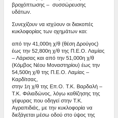
βροχόπτωσης – συσσώρευσης
υδάτων.
Συνεχίζουν να ισχύουν οι διακοπές
κυκλοφορίας των οχημάτων και:
από την 41,000η χ/θ (θέση Δρούγος)
έως την 52,800η χ/θ της Π.Ε.Ο. Λαμίας
– Λάρισας και από την 51,000η χ/θ
(Κόμβος Νέου Μοναστηρίου) έως την
54,500η χ/θ της Π.Ε.Ο. Λαμίας –
Καρδίτσας,
στην 1η χ/θ της Επ.Ο. Τ.Κ. Βαρδαλή –
Τ.Κ. Φιλιαδώνος, λόγω καθίζησης της
γέφυρας που οδηγεί στην Τ.Κ.
Αγραπιδιάς, με την κυκλοφορία να
διεξάγεται μέσω οδού στο ύψος της