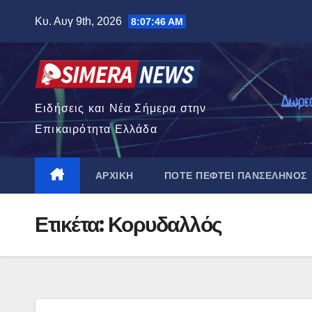
Μετάβαση
Κυ. Αυγ 9th, 2026
8:07:47 AM
στο
περιεχόμενο
Ειδήσεις και Νέα Σήμερα στην
Επικαιρότητα Ελλάδα
ΑΡΧΙΚΉ
ΠΌΤΕ ΠΈΦΤΕΙ ΠΑΝΣΈΛΗΝΟΣ
Ετικέτα:
Κορυδαλλός