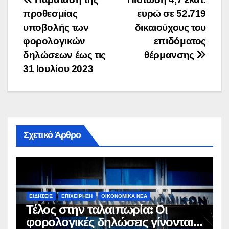
Πλοήγηση
προθεσμίας
ευρώ σε 52.719
άρθρων
υποβολής των
δικαιούχους του
φορολογικών
επιδόματος
δηλώσεων έως τις
θέρμανσης
31 Ιουλίου 2023
Σχετικό Άρθρο
ΕΙΔΉΣΕΙΣ
ΕΠΙΧΕΊΡΗΣΗ
ΟΙΚΟΝΟΜΙΚΆ ΝΈΑ
Τέλος στην ταλαιπωρία: Οι
φορολογικές δηλώσεις γίνονται