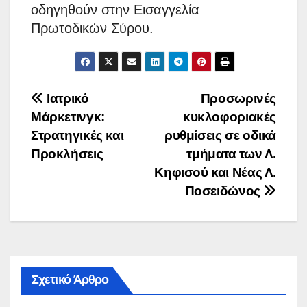
οδηγηθούν στην Εισαγγελία
Πρωτοδικών Σύρου.
Πλοήγηση
Ιατρικό
Προσωρινές
Μάρκετινγκ:
κυκλοφοριακές
άρθρων
Στρατηγικές και
ρυθμίσεις σε οδικά
Προκλήσεις
τμήματα των Λ.
Κηφισού και Νέας Λ.
Ποσειδώνος
Σχετικό Άρθρο