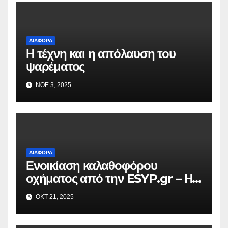
ΔΙΆΦΟΡΑ
Η τέχνη και η απόλαυση του
ψαρέματος
ΝΟΈ 3, 2025
ΔΙΆΦΟΡΑ
Ενοικίαση καλαθοφόρου
οχήματος από την ESYP.gr – Η
αξιόπιστη λύση για κάθε εργασία
ΟΚΤ 21, 2025
σε ύψος