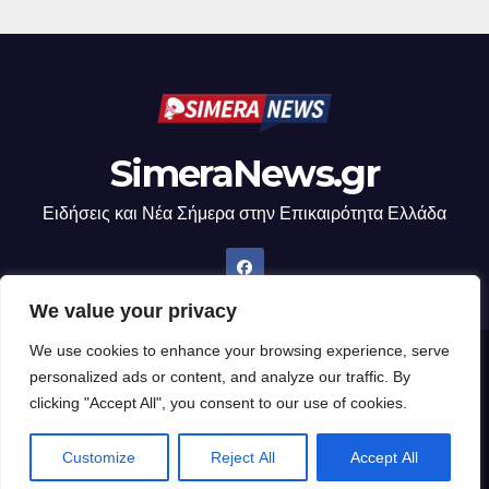
SimeraNews.gr
Ειδήσεις και Νέα Σήμερα στην Επικαιρότητα Ελλάδα
We value your privacy
We use cookies to enhance your browsing experience, serve
Δημιουργήθηκε από το digital2000 με την Υποστήριξη του WordPress
|
personalized ads or content, and analyze our traffic. By
Θέμα: Newsup από
Themeansar
.
clicking "Accept All", you consent to our use of cookies.
Home
Customize
Reject All
Accept All