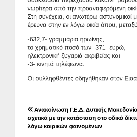
συσκευασία περιέχουσα κοκαΐνη βάρους 
νωρίτερα από την προαναφερόμενη οικί
Στη συνέχεια, οι ανωτέρω αστυνομικοί 
έρευνα στην εν λόγω οικία όπου, μεταξ
-632,7- γραμμάρια ηρωίνης,
το χρηματικό ποσό των -371- ευρώ,
ηλεκτρονική ζυγαριά ακριβείας και
-3- κινητά τηλέφωνα.
Οι συλληφθέντες οδηγήθηκαν στον Εισ
Πλοήγηση
Ανακοίνωση Γ.Ε.Δ. Δυτικής Μακεδονί
σχετικά με την κατάσταση στο οδικό δίκτ
άρθρων
λόγω καιρικών φαινομένων