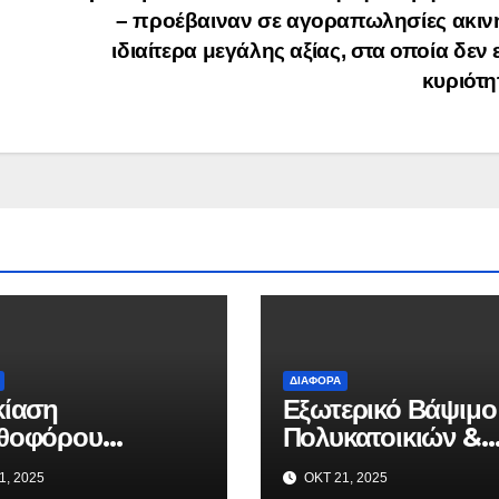
– προέβαιναν σε αγοραπωλησίες ακιν
ιδιαίτερα μεγάλης αξίας, στα οποία δεν 
κυριότ
ΔΙΆΦΟΡΑ
κίαση
Εξωτερικό Βάψιμο
θοφόρου
Πολυκατοικιών &
ατος από την
Επισκευή
1, 2025
ΟΚΤ 21, 2025
.gr – Η αξιόπιστη
Μπαλκονιών σε Ό