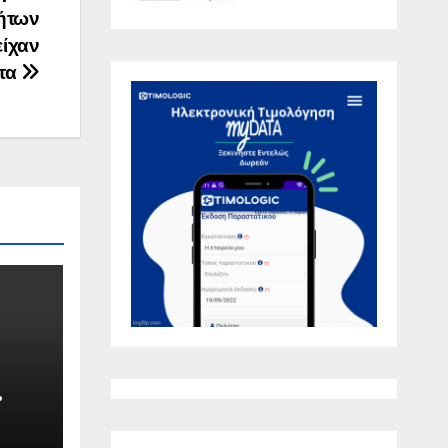
ήτων
είχαν
ητα
λη