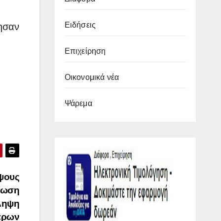
Ειδήσεις
γησαν
Επιχείρηση
Οικονομικά νέα
Ψάρεμα
ψους
ίβωση
ληψη
άρων