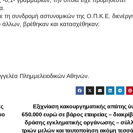
-0,1- γραμμαρίων, την οποία είχε προμηθευτεί
α.
με τη συνδρομή αστυνομικών της Ο.Π.Κ.Ε. διενέρ
ύ άλλων, βρέθηκαν και κατασχέθηκαν:
αγγελέα Πλημμελειοδικών Αθηνών.
ας
Εξιχνίαση κακουργηματικής απάτης ύ
υο
650.000 ευρώ σε βάρος εταιρείας – διακρ
δράσης εγκληματικής οργάνωσης – σύλ
τριών μελών και ταυτοποίηση ακόμη τεσσ