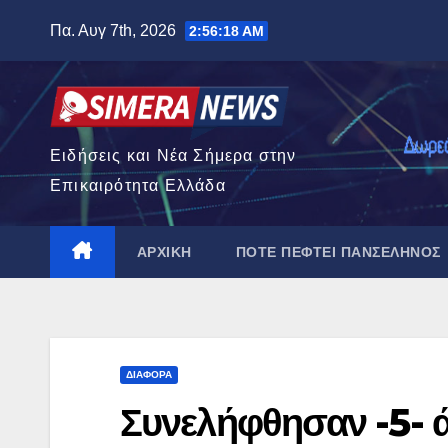
Μετάβαση
Πα. Αυγ 7th, 2026
2:56:19 AM
στο
περιεχόμενο
Ειδήσεις και Νέα Σήμερα στην
Επικαιρότητα Ελλάδα
ΑΡΧΙΚΉ
ΠΌΤΕ ΠΈΦΤΕΙ ΠΑΝΣΈΛΗΝΟΣ
ΔΙΆΦΟΡΑ
Συνελήφθησαν -5- ά