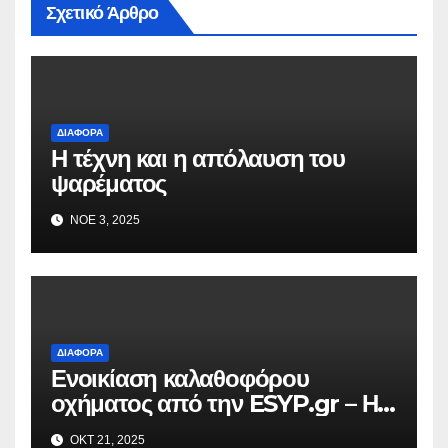
Σχετικό Άρθρο
ΔΙΆΦΟΡΑ
Η τέχνη και η απόλαυση του
ψαρέματος
ΝΟΈ 3, 2025
ΔΙΆΦΟΡΑ
Ενοικίαση καλαθοφόρου
οχήματος από την ESYP.gr – Η
αξιόπιστη λύση για κάθε εργασία
ΟΚΤ 21, 2025