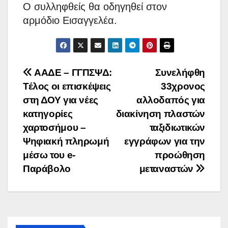
Ο συλληφθείς θα οδηγηθεί στον
αρμόδιο Εισαγγελέα.
Πλοήγηση
ΑΑΔΕ – ΓΓΠΣΨΔ:
Συνελήφθη
Τέλος οι επισκέψεις
33χρονος
άρθρων
στη ΔΟΥ για νέες
αλλοδαπός για
κατηγορίες
διακίνηση πλαστών
χαρτοσήμου –
ταξιδιωτικών
Ψηφιακή πληρωμή
εγγράφων για την
μέσω του e-
προώθηση
Παράβολο
μεταναστών