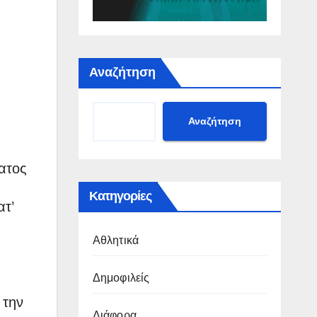
Αναζήτηση
Αναζήτηση
ατος
,
Κατηγορίες
τ’
Αθλητικά
Δημοφιλείς
 την
Διάφορα