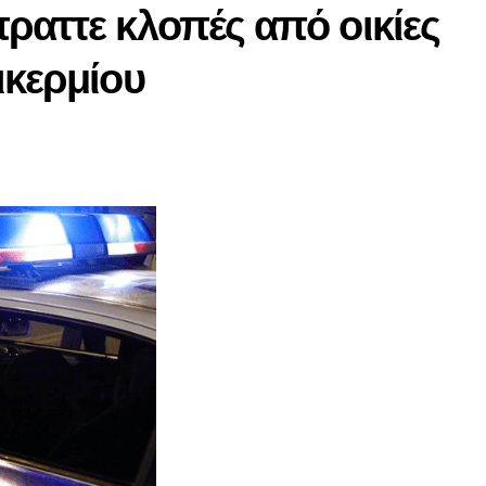
ραττε κλοπές από οικίες
ικερμίου