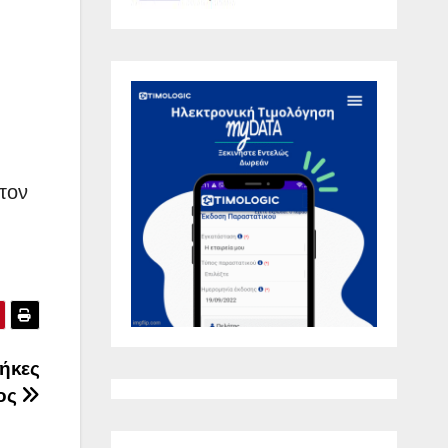
τον
ήκες
τος