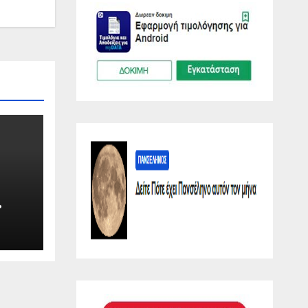
λη
O.GR