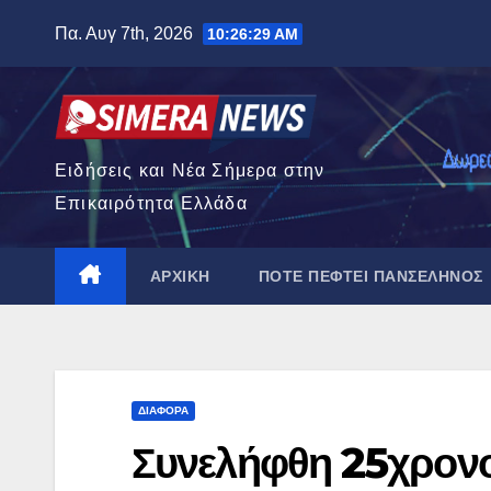
Μετάβαση
Πα. Αυγ 7th, 2026
10:26:30 AM
στο
περιεχόμενο
Ειδήσεις και Νέα Σήμερα στην
Επικαιρότητα Ελλάδα
ΑΡΧΙΚΉ
ΠΌΤΕ ΠΈΦΤΕΙ ΠΑΝΣΈΛΗΝΟΣ
ΔΙΆΦΟΡΑ
Συνελήφθη 25χρον