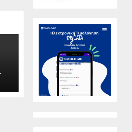
λη
O.GR