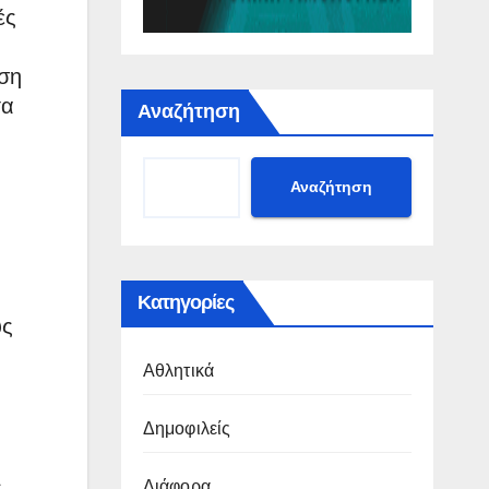
ές
ηση
τα
Αναζήτηση
Αναζήτηση
Κατηγορίες
υς
Αθλητικά
Δημοφιλείς
,
Διάφορα