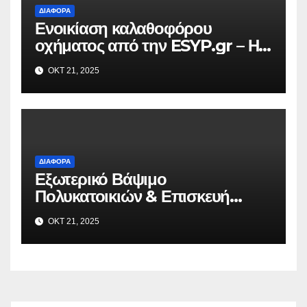
ΔΙΆΦΟΡΑ
Ενοικίαση καλαθοφόρου
οχήματος από την ESYP.gr – Η
αξιόπιστη λύση για κάθε εργασία
ΟΚΤ 21, 2025
σε ύψος
ΔΙΆΦΟΡΑ
Εξωτερικό Βάψιμο
Πολυκατοικιών & Επισκευή
Μπαλκονιών σε Όλη την Αττική –
ΟΚΤ 21, 2025
VAFO.GR