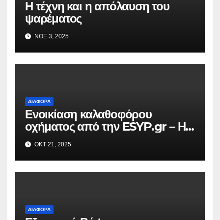
Η τέχνη και η απόλαυση του
ψαρέματος
ΝΟΈ 3, 2025
ΔΙΆΦΟΡΑ
Ενοικίαση καλαθοφόρου
οχήματος από την ESYP.gr – Η
αξιόπιστη λύση για κάθε εργασία
ΟΚΤ 21, 2025
σε ύψος
ΔΙΆΦΟΡΑ