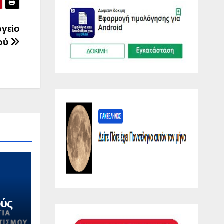
γείο
ού
ούς