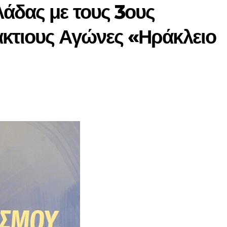
άδας με τους 3ους
κτιους Αγώνες «Ηράκλειο