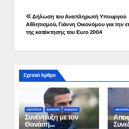
Πλοήγηση
Δήλωση του Αναπληρωτή Υπουργού
Αθλητισμού, Γιάννη Οικονόμου για την ε
άρθρων
της κατάκτησης του Euro 2004
Σχετικό Άρθρο
ΑΘΛΗΤΙΚΆ
ΔΙΆΦΟΡΑ
ΕΙΔΉΣΕΙΣ
ΑΘΛΗΤΙΚ
Συνέντευξη με τον
Αποφ
Θανάση
Συνε