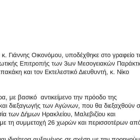
. Γιάννης Οικονόμου, υποδέχθηκε στο γραφείο τ
νωτικής Επιτροπής των 3ων Μεσογειακών Παράκτ
ακάκη και τον Εκτελεστικό Διευθυντή, κ. Νίκο
α, με βασικό αντικείμενο την πρόοδο της
 και διεξαγωγής των Αγώνων, που θα διεξαχθούν 
σία των Δήμων Ηρακλείου, Μαλεβιζίου και
 με τη συμμετοχή 26 χωρών και περισσοτέρων απ
αι ιδιαίτερα αυξημένος σε σχέση με την προηγού