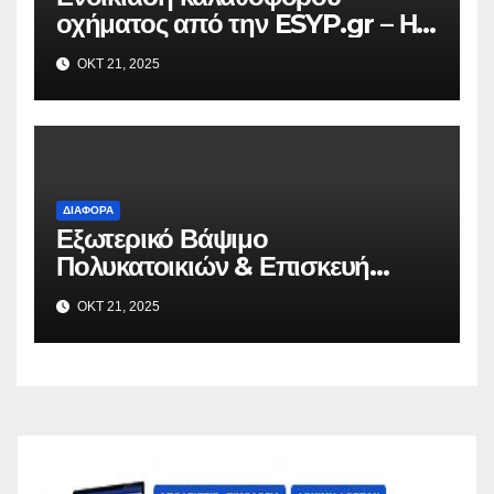
οχήματος από την ESYP.gr – Η
αξιόπιστη λύση για κάθε εργασία
ΟΚΤ 21, 2025
σε ύψος
ΔΙΆΦΟΡΑ
Εξωτερικό Βάψιμο
Πολυκατοικιών & Επισκευή
Μπαλκονιών σε Όλη την Αττική –
ΟΚΤ 21, 2025
VAFO.GR