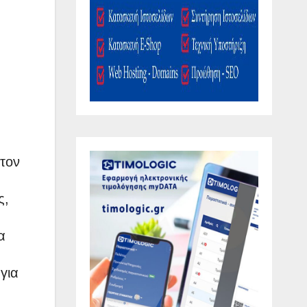
στον
ς,
α
για