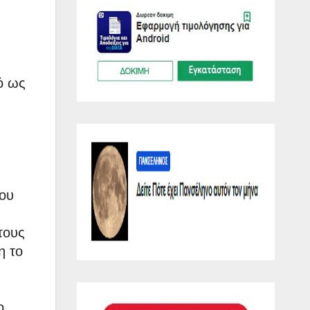
ό ως
του
τους
η το
,
ο