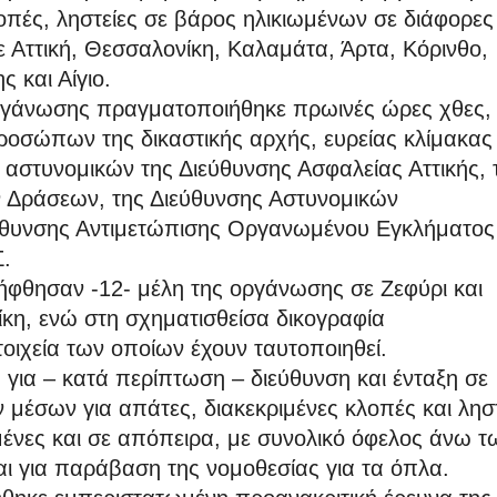
οπές, ληστείες σε βάρος ηλικιωμένων σε διάφορες
ε Αττική, Θεσσαλονίκη, Καλαμάτα, Άρτα, Κόρινθο,
 και Αίγιο.
οργάνωσης πραγματοποιήθηκε πρωινές ώρες χθες,
ροσώπων της δικαστικής αρχής, ευρείας κλίμακας
 αστυνομικών της Διεύθυνσης Ασφαλείας Αττικής, 
ν Δράσεων, της Διεύθυνσης Αστυνομικών
εύθυνσης Αντιμετώπισης Οργανωμένου Εγκλήματος
.
λήφθησαν -12- μέλη της οργάνωσης σε Ζεφύρι και
ίκη, ενώ στη σχηματισθείσα δικογραφία
τοιχεία των οποίων έχουν ταυτοποιηθεί.
 για – κατά περίπτωση – διεύθυνση και ένταξη σε
μέσων για απάτες, διακεκριμένες κλοπές και ληστ
μένες και σε απόπειρα, με συνολικό όφελος άνω τ
ι για παράβαση της νομοθεσίας για τα όπλα.