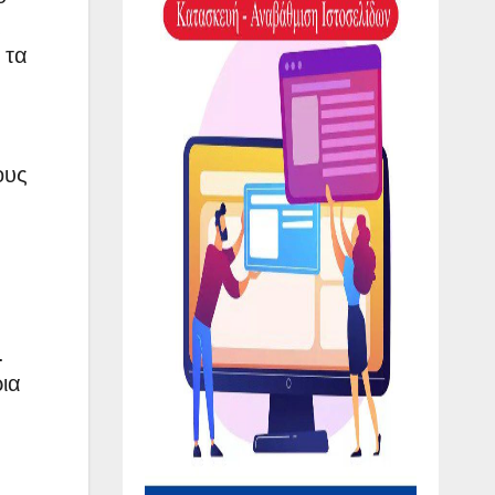
ς
 τα
ους
.
ρια