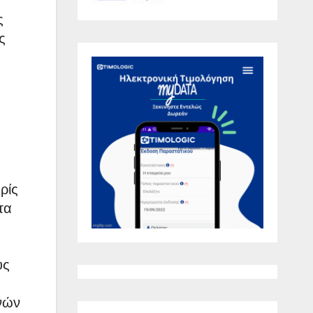
ς
ς
ρίς
τα
υς
νών