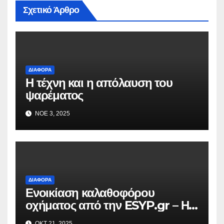
Σχετικό Άρθρο
ΔΙΆΦΟΡΑ
Η τέχνη και η απόλαυση του
ψαρέματος
ΝΟΈ 3, 2025
ΔΙΆΦΟΡΑ
Ενοικίαση καλαθοφόρου
οχήματος από την ESYP.gr – Η
αξιόπιστη λύση για κάθε εργασία
ΟΚΤ 21, 2025