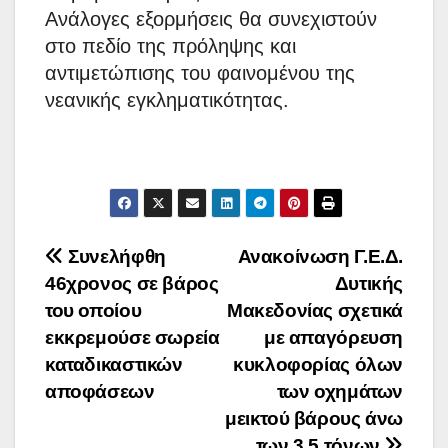
Ανάλογες εξορμήσεις θα συνεχιστούν
στο πεδίο της πρόληψης και
αντιμετώπισης του φαινομένου της
νεανικής εγκληματικότητας.
Πλοήγηση
Συνελήφθη
Ανακoίνωση Γ.Ε.Δ.
46χρονος σε βάρος
Δυτικής
άρθρων
του οποίου
Μακεδονίας σχετικά
εκκρεμούσε σωρεία
με απαγόρευση
καταδικαστικών
κυκλοφορίας όλων
αποφάσεων
των οχημάτων
μεικτού βάρους άνω
των 3,5 τόνων