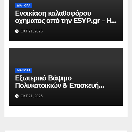
ΔΙΆΦΟΡΑ
Ενοικίαση καλαθοφόρου
οχήματος από την ESYP.gr – Η
αξιόπιστη λύση για κάθε εργασία
ΟΚΤ 21, 2025
σε ύψος
ΔΙΆΦΟΡΑ
Εξωτερικό Βάψιμο
Πολυκατοικιών & Επισκευή
Μπαλκονιών σε Όλη την Αττική –
ΟΚΤ 21, 2025
VAFO.GR