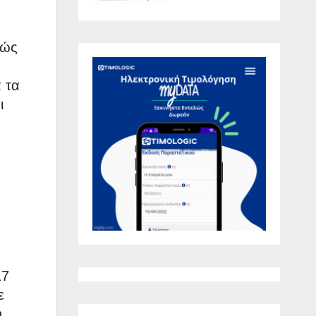
θώς
 τα
ι
17
ε
η