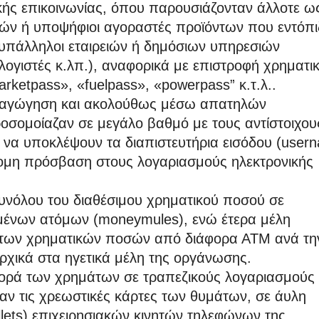
ής επικοινωνίας, όπου παρουσιάζονταν άλλοτε ω
ιών ή υποψήφιοι αγοραστές προϊόντων που εντόπι
ς υπάλληλοι εταιρειών ή δημόσιων υπηρεσιών
ογιστές κ.λπ.), αναφορικά με επιστροφή χρηματι
etpass», «fuelpass», «powerpass” κ.τ.λ..
ειραγώγηση και ακολούθως μέσω απατηλών
ροσομοίαζαν σε μεγάλο βαθμό με τους αντίστοιχου
να υποκλέψουν τα διαπιστευτήρια εισόδου (user
ομη πρόσβαση στους λογαριασμούς ηλεκτρονικής
υνόλου του διαθέσιμου χρηματικού ποσού σε
μένων ατόμων (moneymules), ενώ έτερα μέλη
ντων χρηματικών ποσών από διάφορα ΑΤΜ ανά τη
αρχικά στα ηγετικά μέλη της οργάνωσης.
φορά των χρημάτων σε τραπεζικούς λογαριασμούς
αν τις χρεωστικές κάρτες των θυμάτων, σε άυλη
lets) επιχειρησιακών κινητών τηλεφώνων της