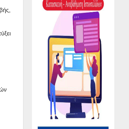
βής,
ύξει
σών