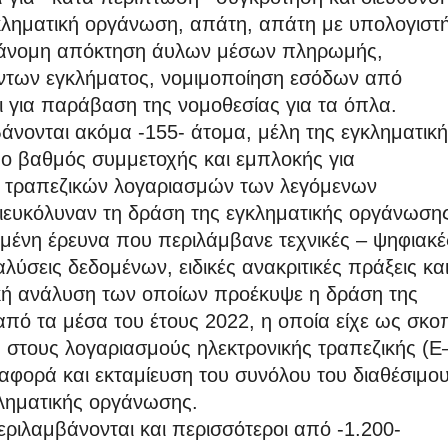
κληματική οργάνωση, απάτη, απάτη με υπολογιστ
αράνομη απόκτηση άυλων μέσων πληρωμής,
όντων εγκλήματος, νομιμοποίηση εσόδων από
ι για παράβαση της νομοθεσίας για τα όπλα.
άνονται ακόμα -155- άτομα, μέλη της εγκληματικ
ο βαθμός συμμετοχής και εμπλοκής για
ς τραπεζικών λογαριασμών των λεγόμενων
διευκόλυναν τη δράση της εγκληματικής οργάνωση
ένη έρευνα που περιλάμβανε τεχνικές – ψηφιακέ
λύσεις δεδομένων, ειδικές ανακριτικές πράξεις κα
ική ανάλυση των οποίων προέκυψε η δράση της
από τα μέσα του έτους 2022, η οποία είχε ως σκο
στους λογαριασμούς ηλεκτρονικής τραπεζικής (E
ταφορά και εκταμίευση του συνόλου του διαθέσιμο
ληματικής οργάνωσης.
ριλαμβάνονται και περισσότεροι από -1.200-