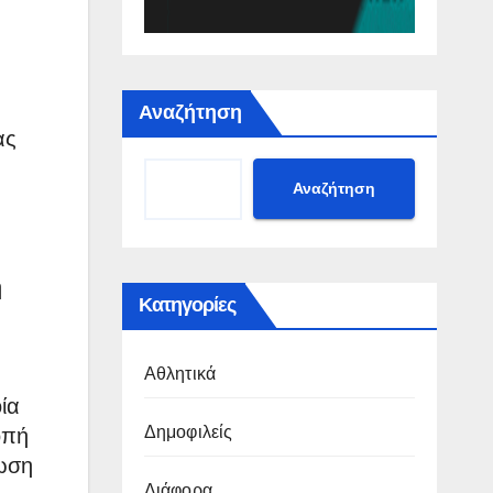
Αναζήτηση
ας
Αναζήτηση
ή
Κατηγορίες
Αθλητικά
ία
Δημοφιλείς
οπή
ωση
Διάφορα