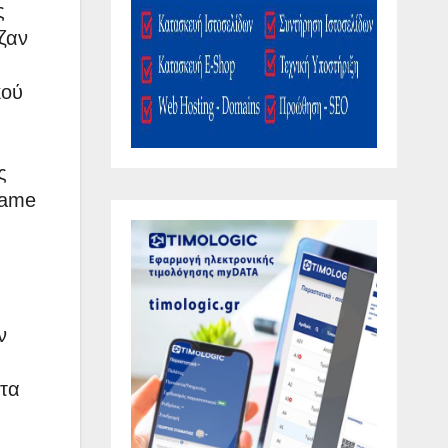
ς
ζαν
κού
ς
name
ν
 τα