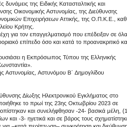
ς δυνάμεις της Ειδικής Κατασταλτικής και
νσης Οικονομικής Αστυνομίας, της Διεύθυνσης
υνομικών Επιχειρήσεων Αττικής, της Ο.Π.Κ.Ε., κα
λείου Κρήτης.
λέχη για τον επαγγελματισμό που επέδειξαν σε όλα
φοριακό επίπεδο όσο και κατά το προανακριτικό κα
ρουσιάσει η Εκπρόσωπος Τύπου της Ελληνικής
Κωνσταντία».
 Αστυνομίας, Αστυνόμου Β΄ Δημογλίδου
ύθυνσης Δίωξης Ηλεκτρονικού Εγκλήματος στο
ποιήθηκε το πρωί της 23ης Οκτωβρίου 2023 σε
ντοπίστηκαν και συνελήφθησαν -24- βασικά μέλη, (
ίων και -3- ηγετικά και σε βάρος τους σχηματίστηκ
 για –κατά περίπτωση– συγκρότηση και διεύθυνσ