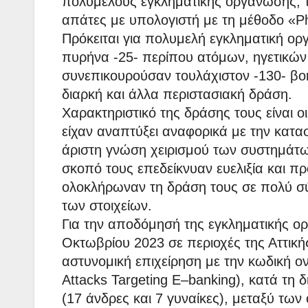
πολυμελούς εγκληματικής οργάνωσης, τ
απάτες με υπολογιστή με τη μέθοδο «Ph
Πρόκειται για πολυμελή εγκληματική ορ
πυρήνα -25- περίπου ατόμων, ηγετικών
συνεπικουρούσαν τουλάχιστον -130- βοη
διαρκή και άλλα περιστασιακή δράση.
Χαρακτηριστικό της δράσης τους είναι οι
είχαν αναπτύξει αναφορικά με την κατα
άριστη γνώση χειρισμού των συστημάτων
σκοπό τους επεδείκνυαν ευελιξία και 
ολοκλήρωναν τη δράση τους σε πολύ σ
των στοιχείων.
Για την αποδόμησή της εγκληματικής 
Οκτωβρίου 2023 σε περιοχές της Αττικής
αστυνομική επιχείρηση με την κωδική ον
Attacks Targeting E–banking), κατά τη 
(17 άνδρες και 7 γυναίκες), μεταξύ των