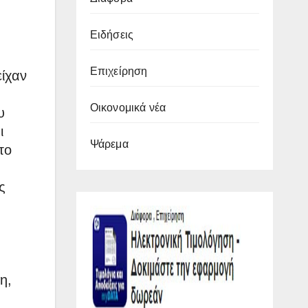
Ειδήσεις
Επιχείρηση
είχαν
Οικονομικά νέα
υ
ι
Ψάρεμα
το
ς
η,