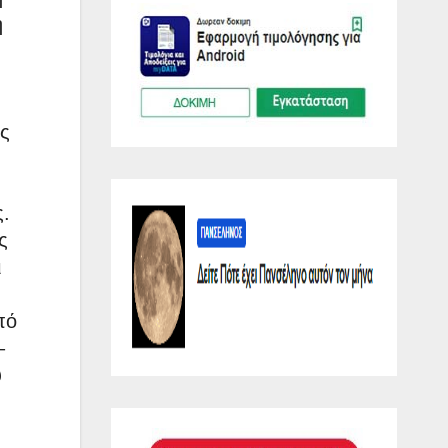
ή
ής
ς.
ς
ι
πό
–
υ