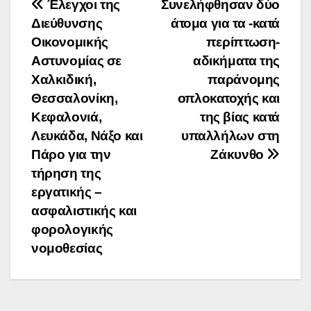
Πλοήγηση
Έλεγχοι της
Συνελήφθησαν δύο
Διεύθυνσης
άτομα για τα -κατά
άρθρων
Οικονομικής
περίπτωση-
Αστυνομίας σε
αδικήματα της
Χαλκιδική,
παράνομης
Θεσσαλονίκη,
οπλοκατοχής και
Κεφαλονιά,
της βίας κατά
Λευκάδα, Νάξο και
υπαλλήλων στη
Πάρο για την
Ζάκυνθο
τήρηση της
εργατικής –
ασφαλιστικής και
φορολογικής
νομοθεσίας