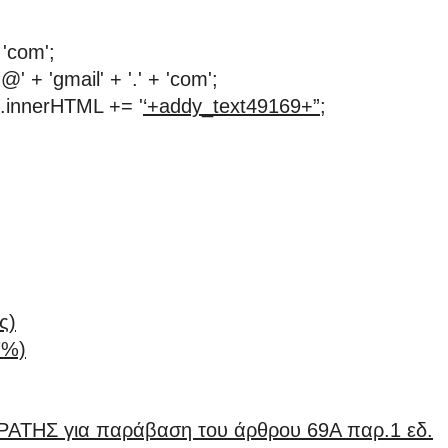
 'com';
 + 'gmail' + '.' + 'com';
.innerHTML += '
‘+addy_text49169+”;
ς)
%)
ΡΑΤΗΣ για παράβαση του άρθρου 69Α παρ.1 εδ.