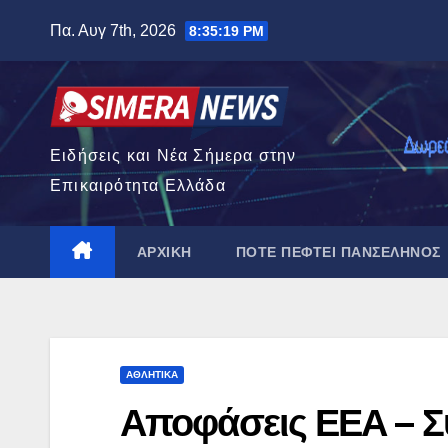
Μετάβαση
Πα. Αυγ 7th, 2026
8:35:20 PM
στο
περιεχόμενο
Ειδήσεις και Νέα Σήμερα στην
Επικαιρότητα Ελλάδα
ΑΡΧΙΚΉ
ΠΌΤΕ ΠΈΦΤΕΙ ΠΑΝΣΈΛΗΝΟΣ
ΑΘΛΗΤΙΚΆ
Αποφάσεις ΕΕΑ – Σ