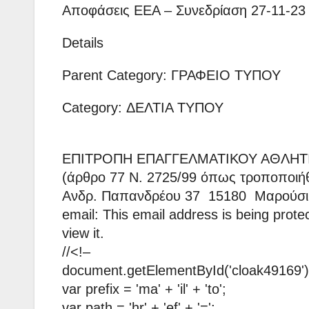
Αποφάσεις ΕΕΑ – Συνεδρίαση 27-11-23
Details
Parent Category: ΓΡΑΦΕΙΟ ΤΥΠΟΥ
Category: ΔΕΛΤΙΑ ΤΥΠΟΥ
ΕΠΙΤΡΟΠΗ ΕΠΑΓΓΕΛΜΑΤΙΚΟΥ ΑΘΛΗ
(άρθρο 77 Ν. 2725/99 όπως τροποποιήθη
Ανδρ. Παπανδρέου 37 15180 Μαρούσι
email: This email address is being prot
view it.
//<!–
document.getElementById('cloak49169').
var prefix = 'ma' + 'il' + 'to';
var path = 'hr' + 'ef' + '=';