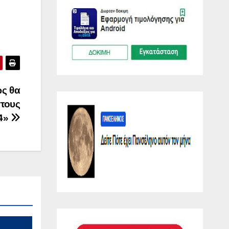
ώς θα
στους
24»