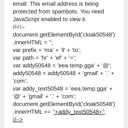
email: This email address is being
protected from spambots. You need
JavaScript enabled to view it.
//<!–
document.getElementById('cloak50548')
.innerHTML = '';
var prefix = 'ma' + 'il' + 'to';
var path = 'hr' + 'ef' + '=';
var addy50548 = 'eea.temp.gga' + '@';
addy50548 = addy50548 + 'gmail' + '.' +
'com';
var addy_text50548 = 'eea.temp.gga' +
'@' + 'gmail' + '.' + 'com';
document.getElementById('cloak50548')
.innerHTML += '
‘+addy_text50548+”;
//–>