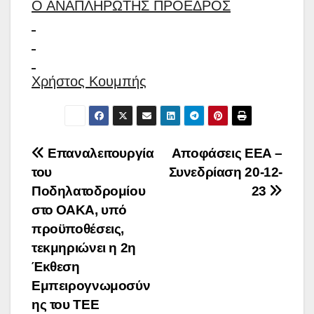
Ο ΑΝΑΠΛΗΡΩΤΗΣ ΠΡΟΕΔΡΟΣ
Χρήστος Κουμπής
Πλοήγηση
Επαναλειτουργία
Αποφάσεις ΕΕΑ –
του
Συνεδρίαση 20-12-
άρθρων
Ποδηλατοδρομίου
23
στο ΟΑΚΑ, υπό
προϋποθέσεις,
τεκμηριώνει η 2η
Έκθεση
Εμπειρογνωμοσύν
ης του ΤΕΕ