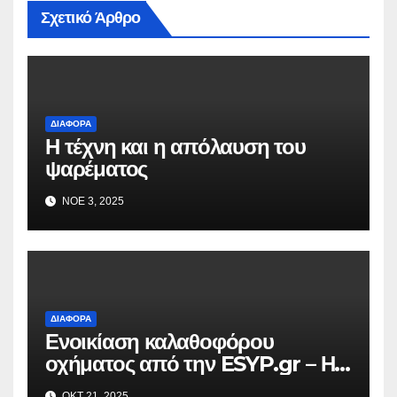
Σχετικό Άρθρο
ΔΙΆΦΟΡΑ
Η τέχνη και η απόλαυση του
ψαρέματος
ΝΟΈ 3, 2025
ΔΙΆΦΟΡΑ
Ενοικίαση καλαθοφόρου
οχήματος από την ESYP.gr – Η
αξιόπιστη λύση για κάθε εργασία
ΟΚΤ 21, 2025