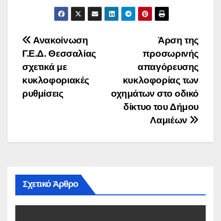
Πλοήγηση
Ανακοίνωση
Άρση της
Γ.Ε.Δ. Θεσσαλίας
προσωρινής
άρθρων
σχετικά με
απαγόρευσης
κυκλοφοριακές
κυκλοφορίας των
ρυθμίσεις
οχημάτων στο οδικό
δίκτυο του Δήμου
Λαμιέων
Σχετικό Άρθρο