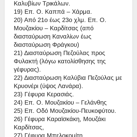
Καλυβίων Τρικάλων.
19) Επ. Ο. Καππά – Χάρμα.
20) Από 21ο έως 23ο χλμ. Επ. Ο.
Μουζακίου – Καρδίτσας (από
διασταύρωση Καναλίων έως
διασταύρωση Φράγκου)
21) Διασταύρωση Πεζούλας προς
Φυλακτή (λόγω κατολίσθησης της
γέφυρας).
22) Διασταύρωση Καλύβια Πεζούλας με
Κρυονέρι (ύψος Λανάρα).
23) Γέφυρα Κερασιάς.
24) Επ. Ο. Μουζακίου – Γελάνθης
25) Eπ. Οδό Μουζακίου-Πευκοφύτου.
26) Γέφυρα Καραϊσκάκη, Μουζάκι
Καρδίτσας,
27) Γέφυρα Μπελοκομίτη.