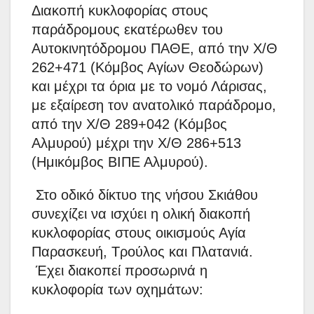
Διακοπή κυκλοφορίας στους
παράδρομους εκατέρωθεν του
Αυτοκινητόδρομου ΠΑΘΕ, από την Χ/Θ
262+471 (Κόμβος Αγίων Θεοδώρων)
και μέχρι τα όρια με το νομό Λάρισας,
με εξαίρεση τον ανατολικό παράδρομο,
από την Χ/Θ 289+042 (Κόμβος
Αλμυρού) μέχρι την Χ/Θ 286+513
(Ημικόμβος ΒΙΠΕ Αλμυρού).
Στο οδικό δίκτυο της νήσου Σκιάθου
συνεχίζει να ισχύει η ολική διακοπή
κυκλοφορίας στους οικισμούς Αγία
Παρασκευή, Τρούλος και Πλατανιά.
Έχει διακοπεί προσωρινά η
κυκλοφορία των οχημάτων: