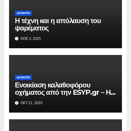
ΔΙΆΦΟΡΑ
Η τέχνη και η απόλαυση του
ψαρέματος
ΝΟΈ 3, 2025
ΔΙΆΦΟΡΑ
Ενοικίαση καλαθοφόρου
οχήματος από την ESYP.gr – Η
αξιόπιστη λύση για κάθε εργασία
ΟΚΤ 21, 2025
σε ύψος