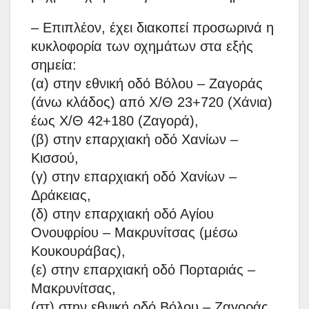
– Επιπλέον, έχει διακοπεί προσωρινά η
κυκλοφορία των οχημάτων στα εξής
σημεία:
(α) στην εθνική οδό Βόλου – Ζαγοράς
(άνω κλάδος) από Χ/Θ 23+720 (Χάνια)
έως Χ/Θ 42+180 (Ζαγορά),
(β) στην επαρχιακή οδό Χανίων –
Κισσού,
(γ) στην επαρχιακή οδό Χανίων –
Δράκειας,
(δ) στην επαρχιακή οδό Αγίου
Ονουφρίου – Μακρυνίτσας (μέσω
Κουκουράβας),
(ε) στην επαρχιακή οδό Πορταριάς –
Μακρυνίτσας,
(στ) στην εθνική οδό Βόλου – Ζαγοράς