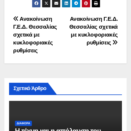
Πλοήγηση
Ανακοίνωση
Ανακοίνωση Γ.Ε.Δ.
Γ.Ε.Δ. Θεσσαλίας
Θεσσαλίας σχετικά
άρθρων
σχετικά με
με κυκλοφοριακές
κυκλοφοριακές
ρυθμίσεις
ρυθμίσεις
Σχετικό Άρθρο
ΔΙΆΦΟΡΑ
Η τέχνη και η απόλαυση του