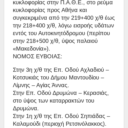
κυκλοφορίας στην Π.Α.Θ.Ε., στο ρεύμα
κυκλοφορίας προς Αθήνα και
συγκεκριμένα από την 219+400 χ/θ έως
την 218+400 χ/θ, λόγω εισροής υδάτων
εντός του Αυτοκινητόδρομου (περίπου
στην 218+500 χ/θ, ύψος παλαιού
«Μακεδονία»).
ΝΟΜΟΣ ΕΥΒΟΙΑΣ:
Στην 3η χ/θ της Επ. Οδού Αχλαδιού –
Κοτσυκιάς του Δήμου Μαντουδίου –
Λίμνης – Αγίας Άννας.
Στην Επ. Οδού Δρυμώνα – Κερασιάς,
στο ύψος των καταρρακτών του
Δρυμώνα.
Στην 1η χ/θ της Επ. Οδού Σηπιάδας –
Καλαμούδι (περιοχή Ρετσινόλακκος).