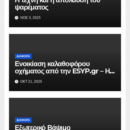
ψαρέματος
ΝΟΈ 3, 2025
ΔΙΆΦΟΡΑ
Ενοικίαση καλαθοφόρου
οχήματος από την ESYP.gr – Η
αξιόπιστη λύση για κάθε εργασία
ΟΚΤ 21, 2025
σε ύψος
ΔΙΆΦΟΡΑ
Εξωτερικό Βάψιμο