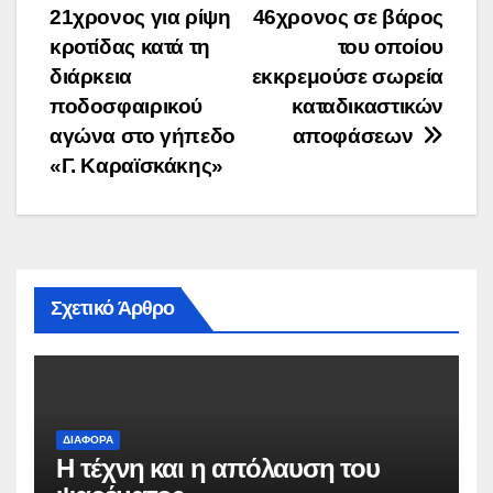
21χρονος για ρίψη
46χρονος σε βάρος
άρθρων
κροτίδας κατά τη
του οποίου
διάρκεια
εκκρεμούσε σωρεία
ποδοσφαιρικού
καταδικαστικών
αγώνα στο γήπεδο
αποφάσεων
«Γ. Καραϊσκάκης»
Σχετικό Άρθρο
ΔΙΆΦΟΡΑ
Η τέχνη και η απόλαυση του