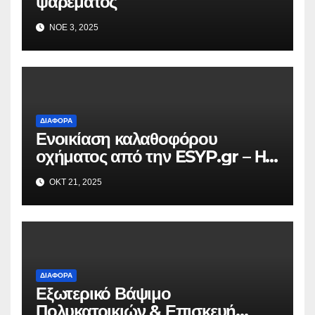
ψαρέματος
ΝΟΈ 3, 2025
ΔΙΆΦΟΡΑ
Ενοικίαση καλαθοφόρου
οχήματος από την ESYP.gr – Η
αξιόπιστη λύση για κάθε εργασία
ΟΚΤ 21, 2025
σε ύψος
ΔΙΆΦΟΡΑ
Εξωτερικό Βάψιμο
Πολυκατοικιών & Επισκευή