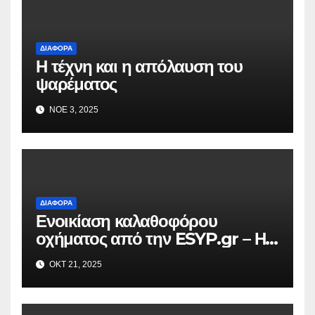
ΔΙΆΦΟΡΑ
Η τέχνη και η απόλαυση του
ψαρέματος
ΝΟΈ 3, 2025
ΔΙΆΦΟΡΑ
Ενοικίαση καλαθοφόρου
οχήματος από την ESYP.gr – Η
αξιόπιστη λύση για κάθε εργασία
ΟΚΤ 21, 2025
σε ύψος