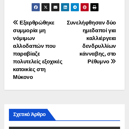
Πλοήγηση
Εξαρθρώθηκε
Συνελήφθησαν δύο
συμμορία μη
ημεδαποί για
άρθρων
νόμιμων
καλλιέργεια
αλλοδαπών που
δενδρυλλίων
παραβίαζε
κάνναβης, στο
πολυτελείς εξοχικές
Ρέθυμνο
κατοικίες στη
Μύκονο
Σχετικό Άρθρο