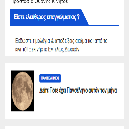
Προστασία Οθόνης Κινητού