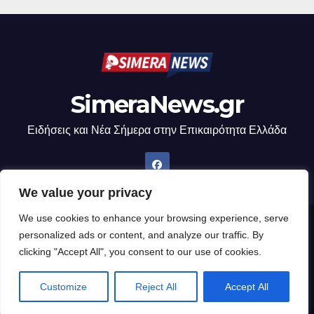
SimeraNews.gr
Ειδήσεις και Νέα Σήμερα στην Επικαιρότητα Ελλάδα
We value your privacy
We use cookies to enhance your browsing experience, serve
Δημιουργήθηκε από το digital2000 με την Υποστήριξη του WordPress
|
personalized ads or content, and analyze our traffic. By
Θέμα: Newsup από
Themeansar
.
clicking "Accept All", you consent to our use of cookies.
Home
Customize
Reject All
Accept All