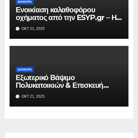
ΔΙΆΦΟΡΑ
Ενοικίαση καλαθοφόρου
οχήματος από την ESYP.gr – Η
αξιόπιστη λύση για κάθε εργασία
ΟΚΤ 21, 2025
σε ύψος
ΔΙΆΦΟΡΑ
Εξωτερικό Βάψιμο
Πολυκατοικιών & Επισκευή
Μπαλκονιών σε Όλη την Αττική –
ΟΚΤ 21, 2025
VAFO.GR