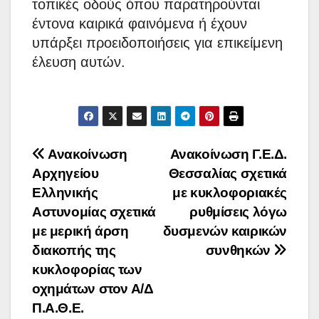
τοπικές οδούς όπου παρατηρούνται
έντονα καιρικά φαινόμενα ή έχουν
υπάρξει προειδοποιήσεις για επικείμενη
έλευση αυτών.
Πλοήγηση
Ανακοίνωση
Ανακοίνωση Γ.Ε.Δ.
Αρχηγείου
Θεσσαλίας σχετικά
άρθρων
Ελληνικής
με κυκλοφοριακές
Αστυνομίας σχετικά
ρυθμίσεις λόγω
με μερική άρση
δυσμενών καιρικών
διακοπής της
συνθηκών
κυκλοφορίας των
οχημάτων στον Α/Δ
Π.Α.Θ.Ε.