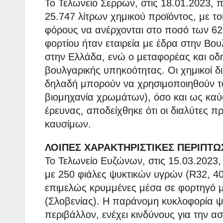
Το Τελωνείο Σερρών, στις 18.01.2023,
25.747 λίτρων χημικού προϊόντος, με τ
φόρους να ανέρχονται στο ποσό των 6
φορτίου ήταν εταιρεία με έδρα στην Βου
στην Ελλάδα, ενώ ο μεταφορέας και οδ
βουλγαρικής υπηκοότητας. Οι χημικοί δι
δηλαδή μπορούν να χρησιμοποιηθούν τό
βιομηχανία χρωμάτων), όσο και ως καύσ
έρευνας, αποδείχθηκε ότι οι διαλύτες π
καυσίμων.
ΛΟΙΠΕΣ ΧΑΡΑΚΤΗΡΙΣΤΙΚΕΣ ΠΕΡΙΠΤΩ
To Τελωνείο Ευζώνων, στις 15.03.2023
με 250 φιάλες ψυκτικών υγρών (R32, 40
επιμελώς κρυμμένες μέσα σε φορτηγό μ
(Σλοβενίας). Η παράνομη κυκλοφορία ψυ
περιβάλλον, ενέχει κινδύνους για την ασ