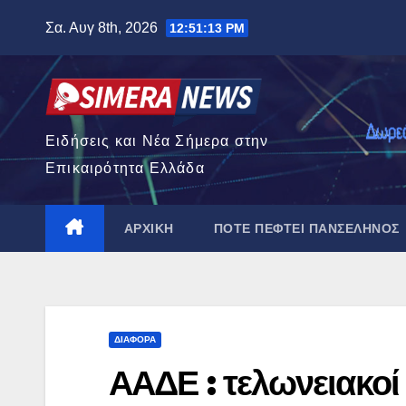
Μετάβαση
Σα. Αυγ 8th, 2026
12:51:14 PM
στο
περιεχόμενο
Ειδήσεις και Νέα Σήμερα στην
Επικαιρότητα Ελλάδα
ΑΡΧΙΚΉ
ΠΌΤΕ ΠΈΦΤΕΙ ΠΑΝΣΈΛΗΝΟΣ
ΔΙΆΦΟΡΑ
ΑΑΔΕ : τελωνειακοί 