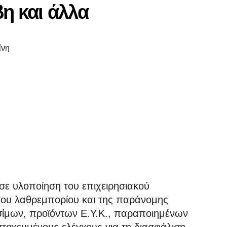
βη και άλλα
ΐνη
ε υλοποίηση του επιχειρησιακού
του λαθρεμπορίου και της παράνομης
σίμων, προϊόντων Ε.Υ.Κ., παραποιημένων