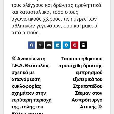
τους ελέγχους και δρώντας προληπτικά
και κατασταλτικά, τόσο στους
αγωνιστικούς χώρους, τις ημέρες των
αθλητικών γεγονότων, όσο και μακριά
από αυτούς.
Πλοήγηση
Ανακοίνωση
Ταυτοποιήθηκε και
Γ.Ε.Δ. Θεσσαλίας
προσήχθη δράστης
άρθρων
σχετικά με
εμπρησμού
απαγόρευση
εξωτερικά του
κυκλοφορίας
Στρατοπέδου
οχημάτων στην
Σέεμαν στον
ευρύτερη περιοχή
Ασπρόπυργο
της πόλης του
Αττικής
Βόλου και στο