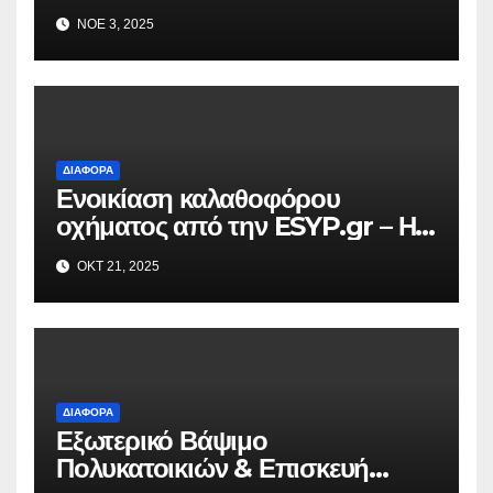
ΝΟΈ 3, 2025
ΔΙΆΦΟΡΑ
Ενοικίαση καλαθοφόρου
οχήματος από την ESYP.gr – Η
αξιόπιστη λύση για κάθε εργασία
ΟΚΤ 21, 2025
σε ύψος
ΔΙΆΦΟΡΑ
Εξωτερικό Βάψιμο
Πολυκατοικιών & Επισκευή